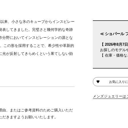
誕生以来、小さな氷のキューブからインスピレー
発表してきました。完璧さと幾何学的な奇跡
≪ ショパール 
作分野においてインスピレーションの源とな
【 2026年8月7日(
は、この形を採用することで、希少性や革新的
お探しのモデル
に光が反射してきらめくという果てしない効
【 在庫・価格な
お気に入りに
メンズジュエリーは
理由、またはご参考資料のためご購入いただ
ただきますようお願いいたします。