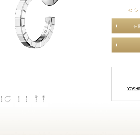
≪ シ
在
YOSH