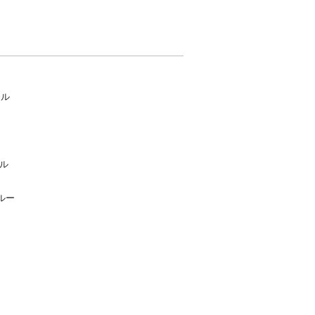
ール
ル
ルー