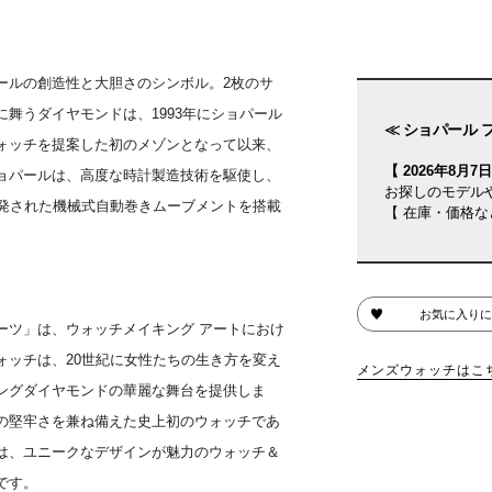
ールの創造性と大胆さのシンボル。2枚のサ
舞うダイヤモンドは、1993年にショパール
≪ ショパール 
ォッチを提案した初のメゾンとなって以来、
【 2026年8月7日(
ョパールは、高度な時計製造技術を駆使し、
お探しのモデル
開発された機械式自動巻きムーブメントを搭載
【 在庫・価格な
お気に入りに
ーツ」は、ウォッチメイキング アートにおけ
ォッチは、20世紀に女性たちの生き方を変え
メンズウォッチはこ
ングダイヤモンドの華麗な舞台を提供しま
の堅牢さを兼ね備えた史上初のウォッチであ
は、ユニークなデザインが魅力のウォッチ＆
です。