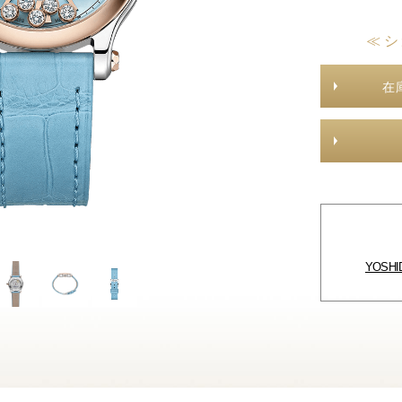
≪ シ
在
YOSH