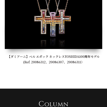
【ダミアーニ】ベル エポック ネックレスYOSHIDA100周年モデル
(Ref. 20086312、20086307、20086311）
C
olumn