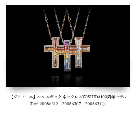
【ダミアーニ】ベル エポック ネックレスYOSHIDA100周年モデル
(Ref. 20086312、20086307、20086311）