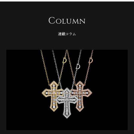
C
olumn
連載コラム