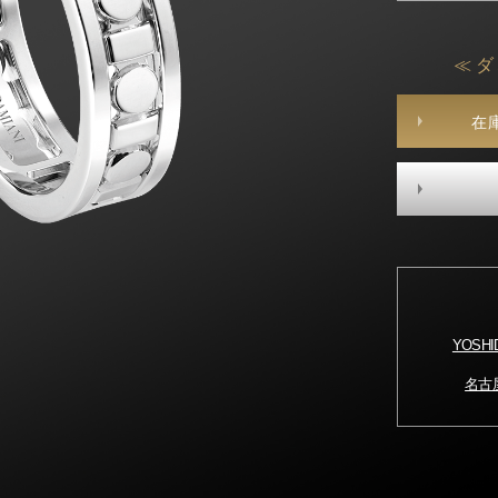
≪ ダ
在
YOSH
名古屋