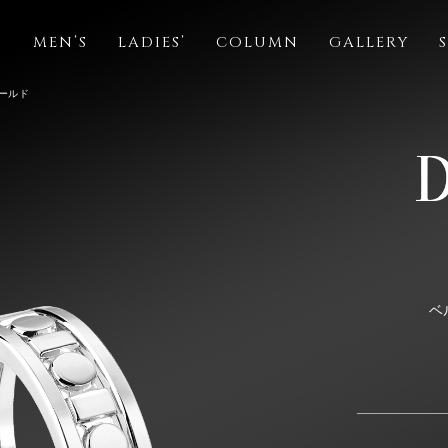
S
MEN’S
LADIES’
COLUMN
GALLERY
ゴールド
ベ