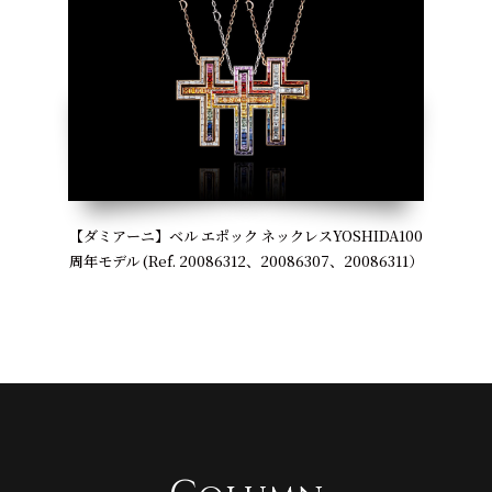
【ダミアーニ】ベル エポック ネックレスYOSHIDA100
周年モデル (Ref. 20086312、20086307、20086311）