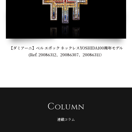
【ダミアーニ】ベル エポック ネックレスYOSHIDA100周年モデル
(Ref. 20086312、20086307、20086311）
C
olumn
連載コラム