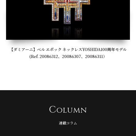
【ダミアーニ】ベル エポック ネックレスYOSHIDA100周年モデル
(Ref. 20086312、20086307、20086311）
C
olumn
連載コラム