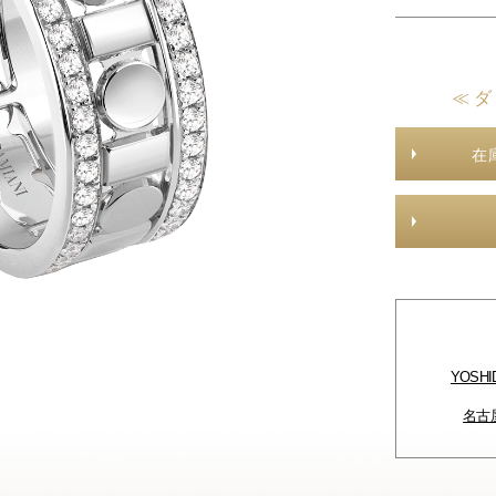
≪ ダ
在
YOSH
名古屋