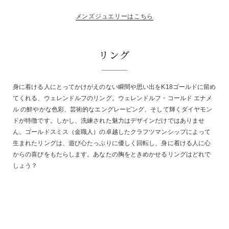
メンズジュエリーはこちら
リング
身に着ける人にとってかけがえのない瞬間や思い出をK18ゴールドに留め
てくれる、ウェレンドルフのリング。ウェレンドルフ・コールド エナメ
ル の鮮やかな色彩、芸術的なエングレービング、そして輝くダイヤモン
ドが特徴です。しかし、洗練された魅力はデザインだけではありませ
ん。ゴールドスミス（金職人）の卓越したクラフツマンシップによって
生まれたリングは、遊び心たっぷりに優しく回転し、身に着ける人に心
からの喜びをもたらします。あなたの胸をときめかせるリングはどれで
しょう？