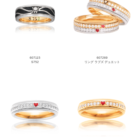
607115
607269
S752
リング ラブズ デュエット