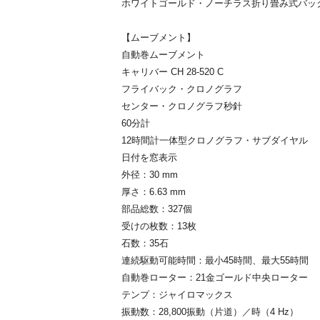
ホワイトゴールド・ノーチラス折り畳み式バッ
【ムーブメント】
自動巻ムーブメント
キャリバー CH 28‑520 C
フライバック・クロノグラフ
センター・クロノグラフ秒針
60分計
12時間計一体型クロノグラフ・サブダイヤル
日付を窓表示
外径：30 mm
厚さ：6.63 mm
部品総数：327個
受けの枚数：13枚
石数：35石
連続駆動可能時間：最小45時間、最大55時間
自動巻ローター：21金ゴールド中央ローター
テンプ：ジャイロマックス
振動数：28,800振動（片道）／時（4 Hz）