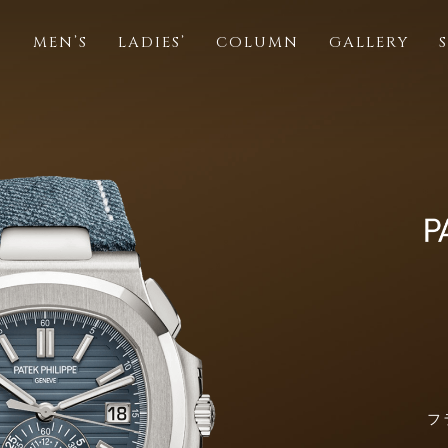
S
MEN’S
LADIES’
COLUMN
GALLERY
フ