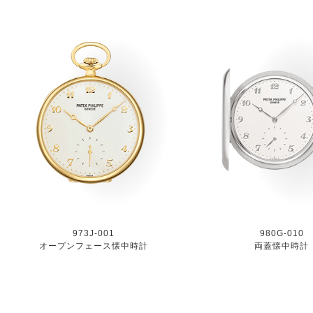
973J-001
980G-010
オープンフェース懐中時計
両蓋懐中時計