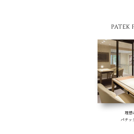
PATEK 
理想
パテッ