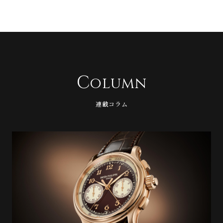
C
olumn
連載コラム