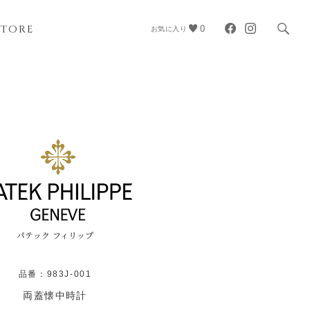
STORE
0
お気に入り
パテック フィリップ
品番：983J-001
両蓋懐中時計