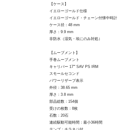
【ケース】
イエローゴールド仕様
イエローゴールド・チェーン付懐中時計
ケース径：48 mm
厚さ：9.9 mm
非防水（湿気・埃にのみ対処）
【ムーブメント】
手巻ムーブメント
キャリバー 17''' SAV PS IRM
スモールセコンド
パワーリザーブ表示
外径：38.65 mm
厚さ：3.8 mm
部品総数：154個
受けの枚数：8枚
石数：20石
連続駆動可能時間：最小36時間
テンプ：チラネジ付