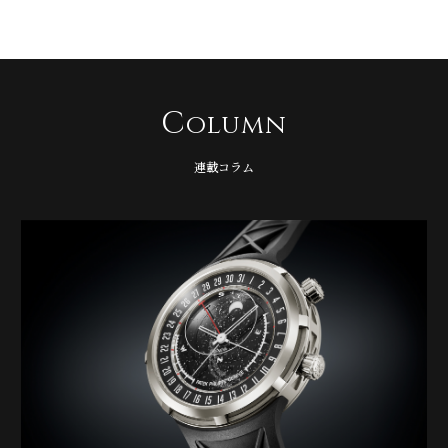
C
olumn
連載コラム