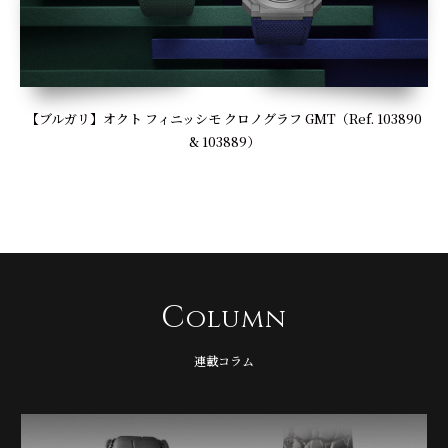
【ブルガリ】オクト フィニッシモ クロノグラフ GMT（Ref. 103890
& 103889）
C
olumn
連載コラム