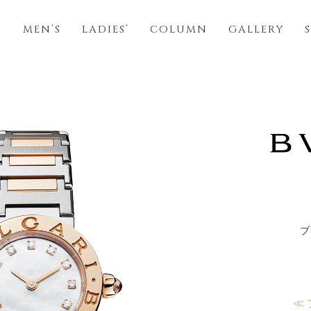
S
MEN’S
LADIES’
COLUMN
GALLERY
ブ
≪ 