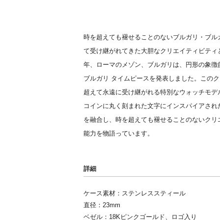
時を超えても褪せることのないブルガリ・ブルガ
て受け継がれてきた大胆なクリエイティビティと
年、ローマのメゾン、ブルガリは、円形の象徴
ブルガリ タイムピースを発表しました。この
超えて永遠に受け継がれる特別なウォッチモデ
コインに丸く刻まれた文字にインスパイアされ
を融合し、時を超えても褪せることのないクリ
能力を物語っています。
詳細
ケース素材：ステンレススティール
直径：23mm
ベゼル：18Kピンクゴールド、ロゴ入り