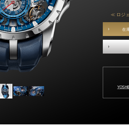
≪ ロジ
在
YOSH