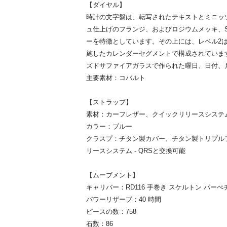
【ダイヤル】
時計の文字盤は、転写されたテキストとミニッ
ュ仕上げのフランジ、およびロジウムメッキ、
ーを特徴としています。その上には、レベル2
施したカレンダーセグメントで構成されていま
ズドサファイアガラスで作られた曜日、日付、
主要素材：コバルト
【ストラップ】
素材：カーフレザー、クイックリリースシステ
カラー：ブルー
クラスプ：チタン製カバー、チタン製トリプル
リースシステム - QRSと交換可能
【ムーブメント】
キャリバー：RD116 手巻き スケルトン パー
パワーリザーブ：40 時間
ピースの数：758
石数：86