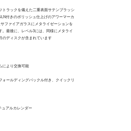
ツトラックを備えた二重表面サテンブラッシ
SLN付きのポリッシュ仕上げのアワーマーカ
はサファイアガラスにメタライゼーションを
す。最後に、レベル3には、同様にメタライ
月のディスクが含まれています
ムにより交換可能
フォールディングバックル付き、クイックリ
ぺチュアルカレンダー