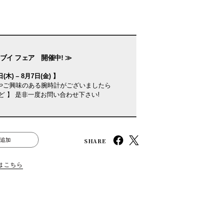
ブイ フェア 開催中! ≫
(木) – 8月7日(金) 】
やご興味のある腕時計がございましたら
ど 】 是非一度お問い合わせ下さい!
SHARE
追加
はこちら