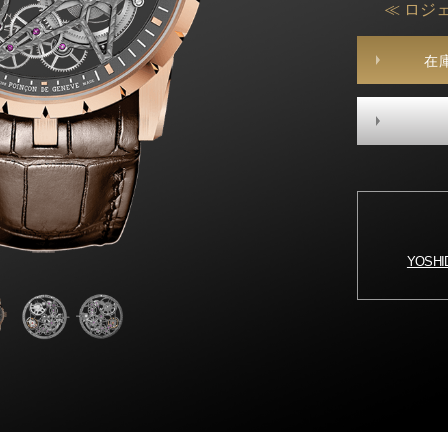
≪ ロジ
在
YOSH