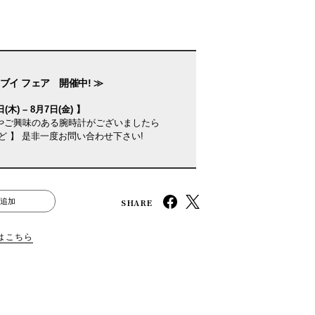
ブイ フェア 開催中! ≫
(木) – 8月7日(金) 】
やご興味のある腕時計がございましたら
ど 】 是非一度お問い合わせ下さい!
SHARE
追加
はこちら