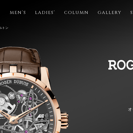
S
MEN’S
LADIES’
COLUMN
GALLERY
ケルトン
オ