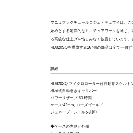
マニュファクチュールロジェ・デュブイは、こ
始めとする驚異的なミニチュアワークを通じ、
る高級な仕上げを惜しみなく披露しています。
RD820SQを構成する167個の部品は全て一個
詳細
RD820SQ マイクロローター付自動巻スケルト
機械式自動巻きキャリバー
パワーリザーブ:60 時間
ケース:42mm, ローズゴールド
ジュネーブ・シールを刻印
◆ケースの内側と外側