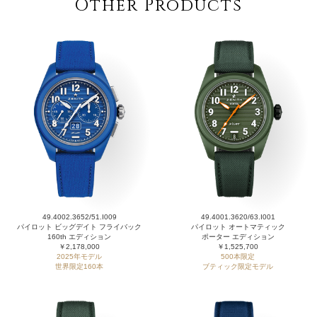
Other Products
49.4002.3652/51.I009
49.4001.3620/63.I001
パイロット ビッグデイト フライバック
パイロット オートマティック
160th エディション
ポーター エディション
￥2,178,000
￥1,525,700
2025年モデル
500本限定
世界限定160本
ブティック限定モデル