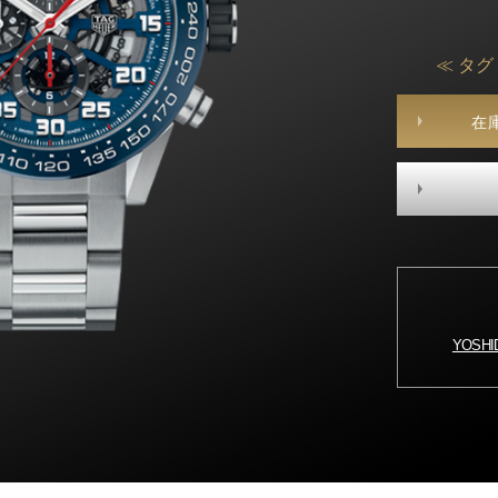
≪ タグ
在
YOSH