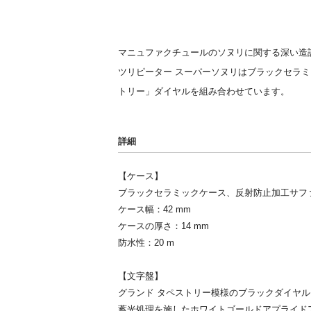
マニュファクチュールのソヌリに関する深い造詣
ツリピーター スーパーソヌリはブラックセラミ
トリー」ダイヤルを組み合わせています。
詳細
【ケース】
ブラックセラミックケース、反射防止加工サフ
ケース幅：42 mm
ケースの厚さ：14 mm
防水性：20 m
【文字盤】
グランド タペストリー模様のブラックダイヤル
蓄光処理を施したホワイトゴールドアプライド