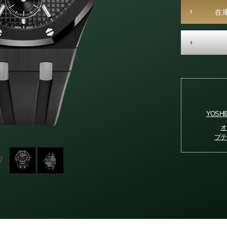
在
YOSH
オ
ブテ