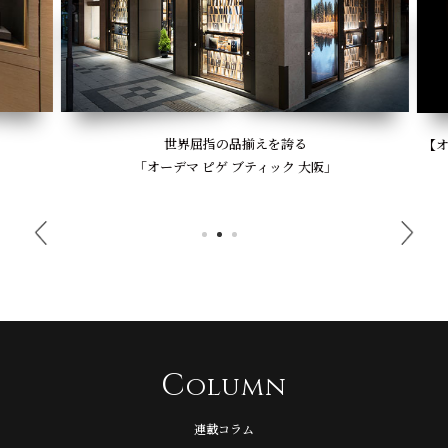
世界屈指の品揃えを誇る
【オー
「オーデマ ピゲ ブティック 大阪」
C
olumn
連載コラム