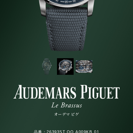
オーデマ ピゲ
品番：26393ST.OO.A009KB.01