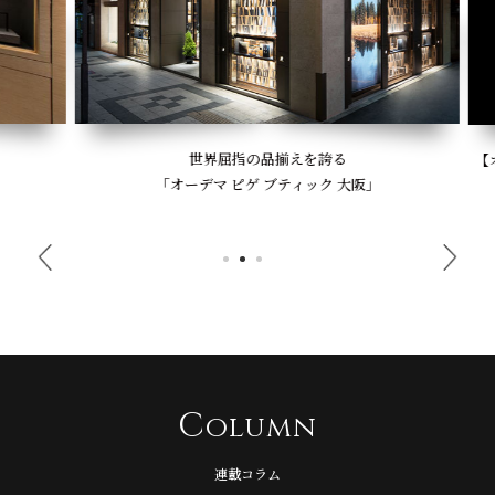
世界屈指の品揃えを誇る
【オー
「オーデマ ピゲ ブティック 大阪」
C
olumn
連載コラム