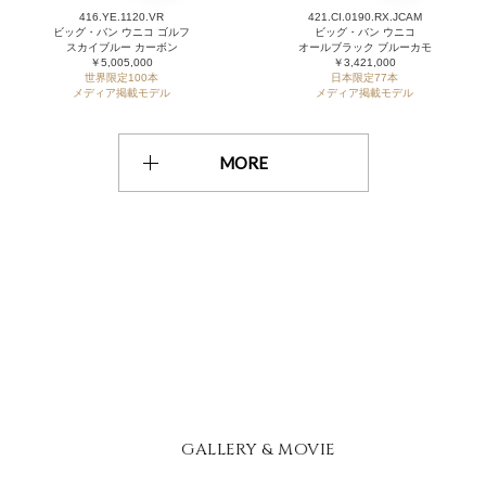
416.YE.1120.VR
421.CI.0190.RX.JCAM
ビッグ・バン ウニコ ゴルフ
ビッグ・バン ウニコ
スカイブルー カーボン
オールブラック ブルーカモ
￥5,005,000
￥3,421,000
世界限定100本
日本限定77本
メディア掲載モデル
メディア掲載モデル
MORE
GALLERY & MOVIE