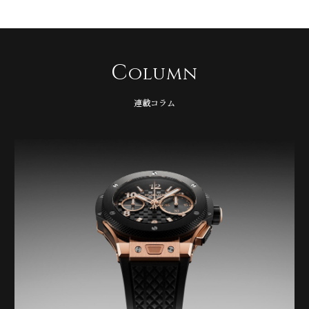
C
olumn
連載コラム