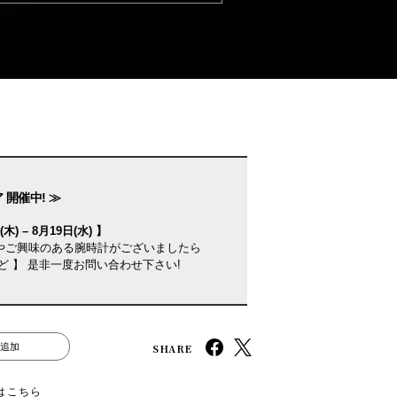
 開催中! ≫
木) – 8月19日(水) 】
やご興味のある腕時計がございましたら
ど 】 是非一度お問い合わせ下さい!
SHARE
追加
はこちら