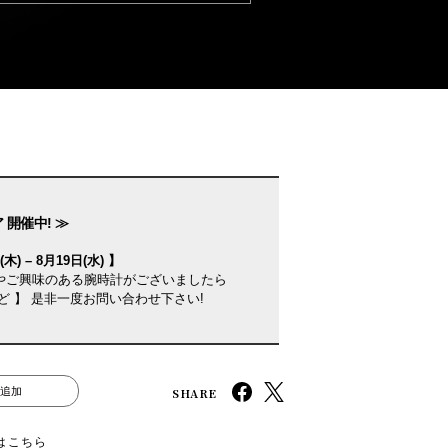
 開催中! ≫
木) – 8月19日(水) 】
やご興味のある腕時計がございましたら
ど 】 是非一度お問い合わせ下さい!
SHARE
追加
はこちら