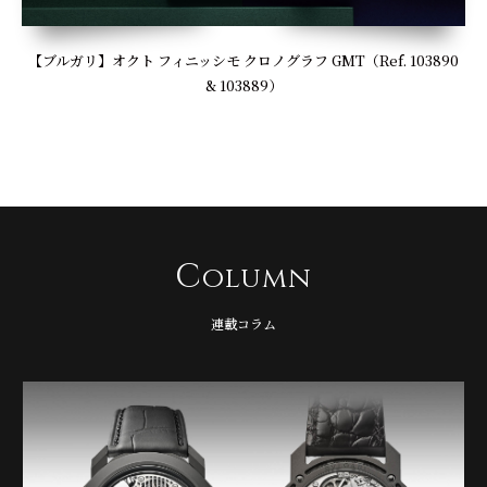
【ブルガリ】オクト フィニッシモ クロノグラフ GMT（Ref. 103890
& 103889）
C
olumn
連載コラム