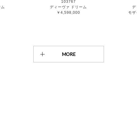
103767
ーム
ディーヴァ ドリーム
デ
￥4,598,000
モザ
MORE