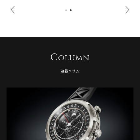
C
olumn
連載コラム