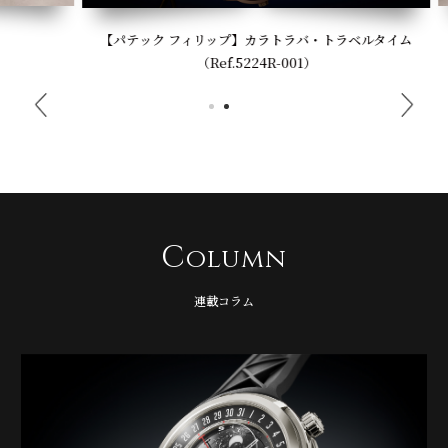
【パテック フィリップ】カラトラバ・トラベルタイム
（Ref.5224R-001）
C
olumn
連載コラム