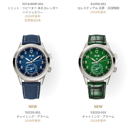
5374/400P-001
6105G-001
ミニット・リピーター 永久カレンダー
セレスティアル 日昇・日没時刻
ハイジュエリ―
2026年新作
2026年新作
世界限定8本
NEW
NEW
5322G-001
5322G-010
チャイミング・アラーム
チャイミング・アラーム
2026年新作
2026年新作