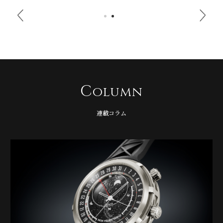
C
olumn
連載コラム