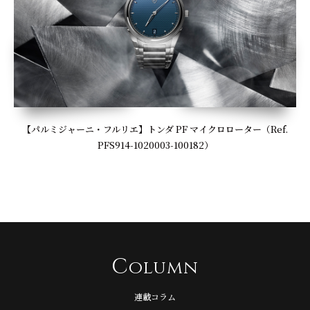
【パルミジャーニ・フルリエ】トンダ PF マイクロローター（Ref.
PFS914-1020003-100182）
C
olumn
連載コラム