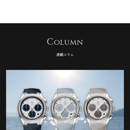
C
olumn
連載コラム