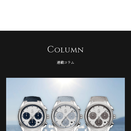
C
olumn
連載コラム