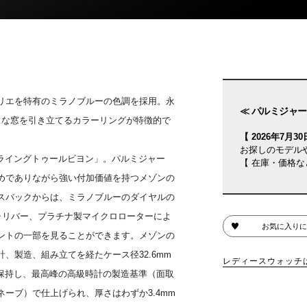
リエを特有のミラノブルーの色調を採用。永
≪ パルミジャー
きな窓を引き立てるカラーリングが特徴的で
【 2026年7月30日
お探しのモデル
フライングトゥールビヨン」。パルミジャー
【 在庫・価格な
めでありながら強い付加価値を持つメゾンの
スバックからは、ミラノブルーのダイヤルの
ャリバー、プラチナ製マイクロローターによ
お気に入りに
ントの一部を見ることができます。メゾンの
、製造、組み立てを経たケース径32.6mm
レディースウォッチ
を保持し、最高峰の高級時計の製造基準（面取
ーブ）で仕上げられ、厚さはわずか3.4mm