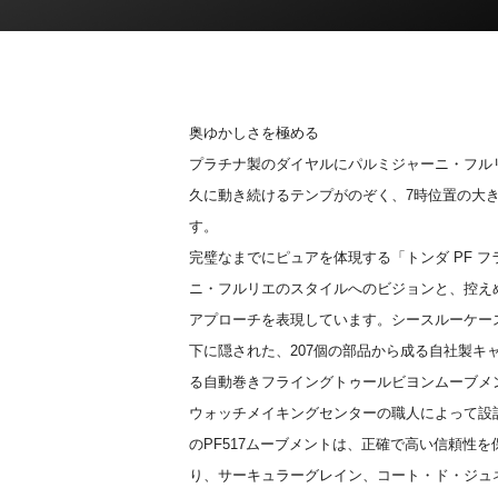
奥ゆかしさを極める
プラチナ製のダイヤルにパルミジャーニ・フル
久に動き続けるテンプがのぞく、7時位置の大
す。
完璧なまでにピュアを体現する「トンダ PF 
ニ・フルリエのスタイルへのビジョンと、控え
アプローチを表現しています。シースルーケー
下に隠された、207個の部品から成る自社製キ
る自動巻きフライングトゥールビヨンムーブメ
ウォッチメイキングセンターの職人によって設計
のPF517ムーブメントは、正確で高い信頼性
り、サーキュラーグレイン、コート・ド・ジュネ