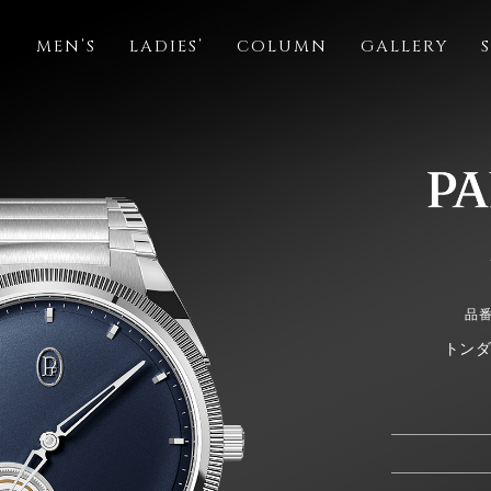
S
MEN’S
LADIES’
COLUMN
GALLERY
品番
トンダ