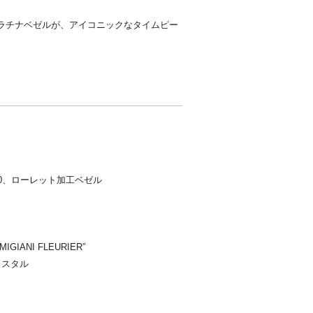
ラチナベゼルが、アイコニックなタイムピー
0、ローレット加工ベゼル
ANI FLEURIER”
リスタル