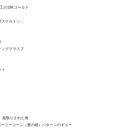
工の18Kゴールド
型スケルトン
0
ィングクラスプ
ント
、面取りされた角
バーリーコーン（麦の穂）パターンのギョー