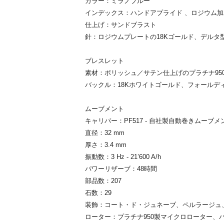
カラー：ミラノブルー
インデックス：ハンドアプライド 、ロジウム加
仕上げ：サンドブラスト
針：ロジウムプレートの18Kゴールド、デルタ
ブレスレット
素材：ポリッシュ／サテン仕上げのプラチナ95
バックル：18Kホワイトゴールド、フォールデ
ムーブメント
キャリバー：PF517 - 自社製自動巻きムーブメ
直径：32 mm
厚さ：3.4 mm
振動数：3 Hz - 21’600 A/h
パワーリザーブ：48時間
部品数：207
石数：29
装飾：コート・ド・ジュネーブ、ペルラージュ
ローター：プラチナ950製マイクロローター、