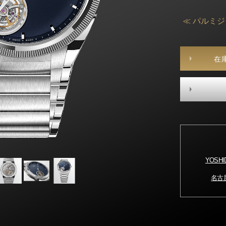
≪ パルミ
在
YOSH
名古屋