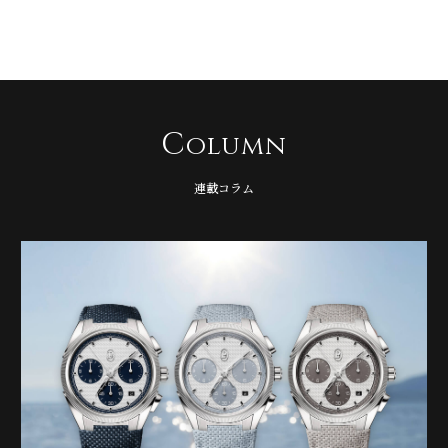
C
olumn
連載コラム