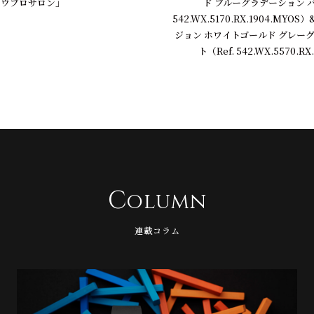
ド ブルーグラデーション バ
「ウブロサロン」
542.WX.5170.RX.1904.MY
ジョン ホワイトゴールド グレー
ト（Ref. 542.WX.5570.RX
C
olumn
連載コラム