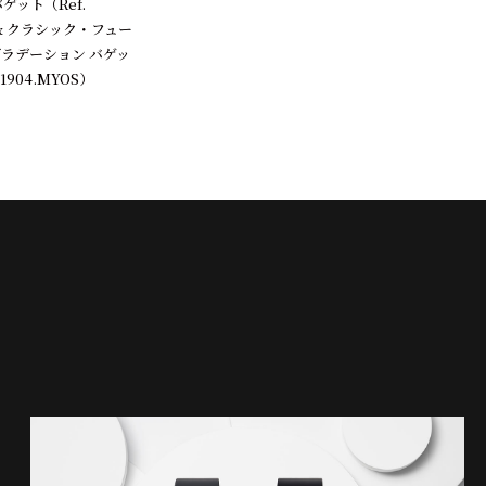
ゲット（Ref.
OS）& クラシック・フュー
グラデーション バゲッ
.1904.MYOS）