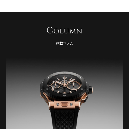
C
olumn
連載コラム