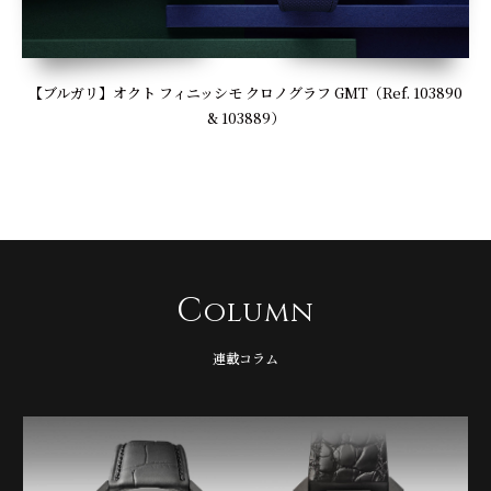
【ブルガリ】オクト フィニッシモ クロノグラフ GMT（Ref. 103890
& 103889）
C
olumn
連載コラム