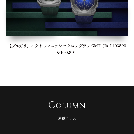
【ブルガリ】オクト フィニッシモ クロノグラフ GMT（Ref. 103890
& 103889）
C
olumn
連載コラム