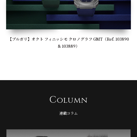
【ブルガリ】オクト フィニッシモ クロノグラフ GMT（Ref. 103890
& 103889）
C
olumn
連載コラム