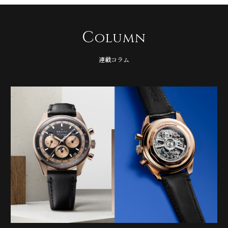
C
olumn
連載コラム