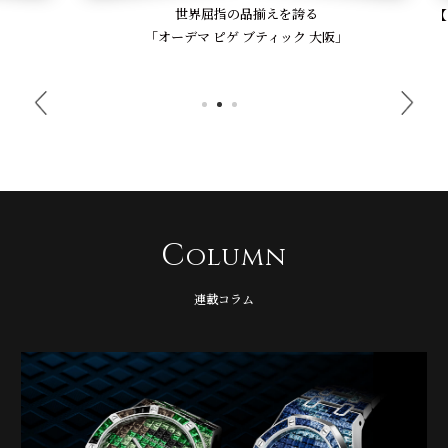
世界屈指の品揃えを誇る
【オー
「オーデマ ピゲ ブティック 大阪」
C
olumn
連載コラム