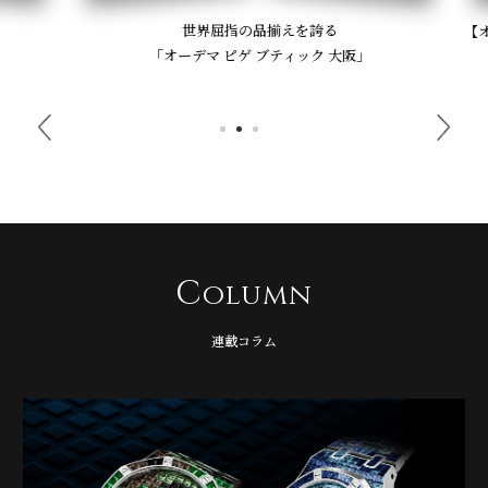
世界屈指の品揃えを誇る
【オー
「オーデマ ピゲ ブティック 大阪」
C
olumn
連載コラム