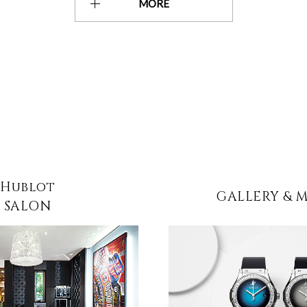
MORE
Hublot
GALLERY & 
SALON