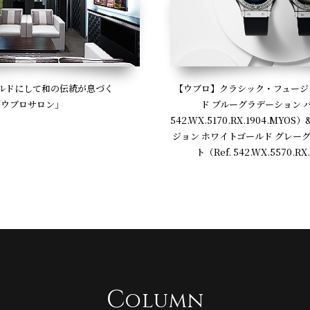
【ウブロ】クラシック・フュージ
ルドにして和の伝統が息づく
ド ブルーグラデーション バ
「ウブロサロン」
542.WX.5170.RX.1904.MY
ジョン ホワイトゴールド グレー
ト（Ref. 542.WX.5570.RX
C
olumn