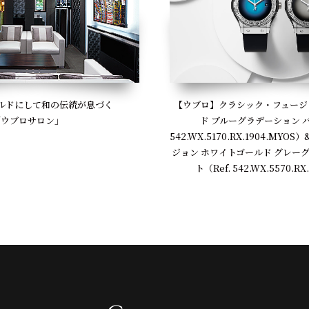
【ウブロ】クラシック・フュージ
ルドにして和の伝統が息づく
ド ブルーグラデーション バ
「ウブロサロン」
542.WX.5170.RX.1904.MY
ジョン ホワイトゴールド グレー
ト（Ref. 542.WX.5570.RX