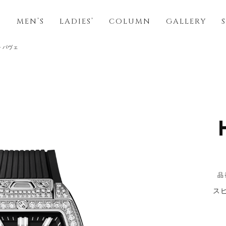
S
MEN’S
LADIES’
COLUMN
GALLERY
 パヴェ
品
ス