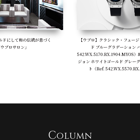
【ウブロ】クラシック・フュージ
ルドにして和の伝統が息づく
ド ブルーグラデーション バ
「ウブロサロン」
542.WX.5170.RX.1904.MY
ジョン ホワイトゴールド グレー
ト（Ref. 542.WX.5570.RX
C
olumn