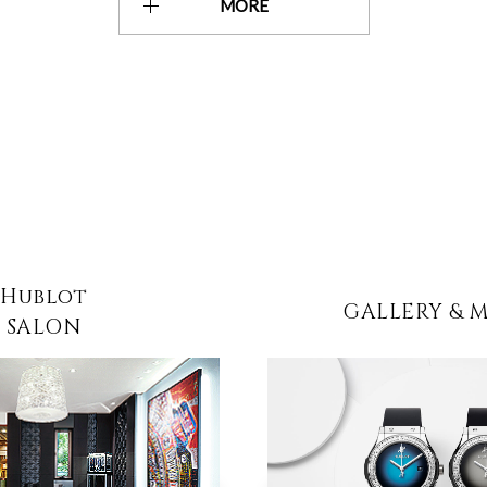
MORE
Hublot
GALLERY & 
SALON