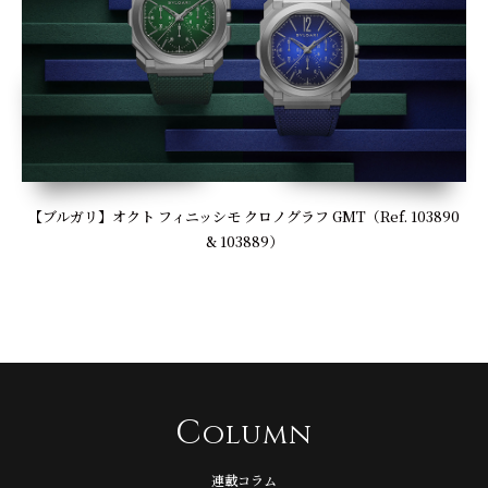
【ブルガリ】オクト フィニッシモ クロノグラフ GMT（Ref. 103890
& 103889）
C
olumn
連載コラム