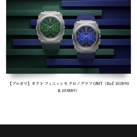
【ブルガリ】オクト フィニッシモ クロノグラフ GMT（Ref. 103890
& 103889）