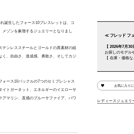
され誕生したフォース10ブレスレットは、コ
、メゾンを象徴するジュエリーとなりまし
≪ フレッド フ
【 2026年7月30日
ステンレススチールとゴールドの異素材の組
お探しのモデル
なく、自由さ、達成感、勇敢さ、そしてカジ
【 在庫・価格な
ォース10バックルの7つのセミプレシャス
お気に入りに
タイトガーネット、エネルギーのイエローサ
クアマリン、直感のブルーサファイア、パワ
レディースジュエリ