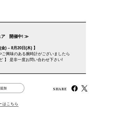
ェア 開催中! ≫
金) – 8月20日(木) 】
やご興味のある腕時計がございましたら
ど 】 是非一度お問い合わせ下さい!
SHARE
追加
ーはこちら