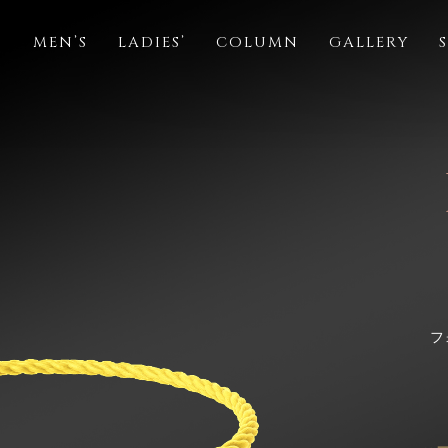
S
MEN’S
LADIES’
COLUMN
GALLERY
フ